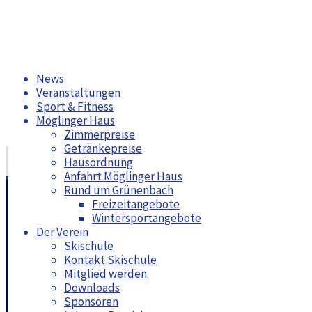
Zum
News
Inhalt
Veranstaltungen
springen
Sport & Fitness
Möglinger Haus
Zimmerpreise
Getränkepreise
Neue Poloshirts für die Skizunft
Hausordnung
SZM Seniorenwanderwoche im Allgäu 2019
Anfahrt Möglinger Haus
Rund um Grünenbach
Freizeitangebote
Maiwanderung der Skizunft am 05. 
Wintersportangebote
Der Verein
Skischule
Kontakt Skischule
Mitglied werden
Downloads
Bernhard Brendel
News
13. Mai 2019
13. Mai 2019
Sponsoren