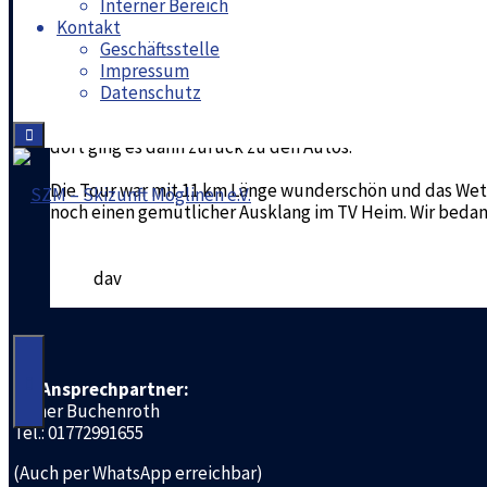
Interner Bereich
17 Skizünftler trafen sich am Sonntag Morgen zu einer 
Kontakt
Geschäftsstelle
Es wurde der Kappelberg in Fellbach angesteuert. Au
Impressum
zum Aussichtspunkt Kernerturm. Dort machten wir ein
Datenschutz
Vesper. Einige bestiegen den Kernerturm um von oben ei
dann weiter auf dem Rundweg und wir kamen zum Natur
dort ging es dann zurück zu den Autos.
Die Tour war mit 11 km Länge wunderschön und das Wett
noch einen gemütlicher Ausklang im TV Heim. Wir bedanke
SZM
-
dav
Skizunft
Möglinen
e.V.
Ihr Ansprechpartner:
Rainer Buchenroth
Tel.: 01772991655
(Auch per WhatsApp erreichbar)