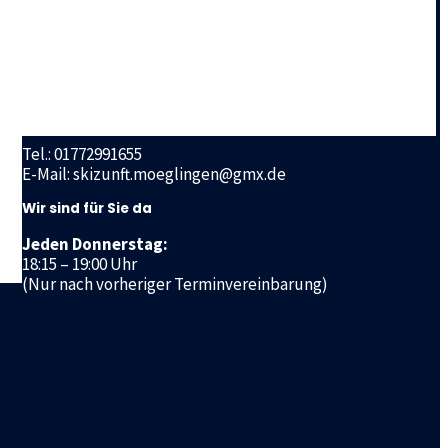
Geschäftsstelle
Skizunft Möglingen e.V.
Ludwigsburger Straße 72 a
n
71696 Möglingen
Tel.: 01772991655
E-Mail: skizunft.moeglingen@gmx.de
Wir sind für Sie da
Jeden Donnerstag:
18:15 – 19:00 Uhr
(Nur nach vorheriger Terminvereinbarung)