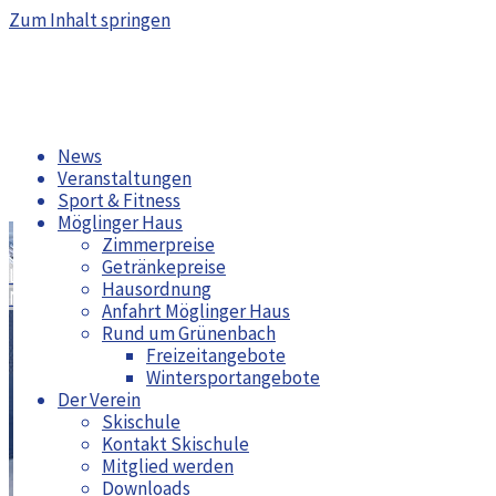
Zum Inhalt springen
News
Veranstaltungen
Sport & Fitness
Möglinger Haus
Zimmerpreise
Getränkepreise
Langlaufwoche im Westallgäu 2022
Hausordnung
Nach der Saison ist vor der Saison
Anfahrt Möglinger Haus
Rund um Grünenbach
Freizeitangebote
Jahreshauptversammlung 2022
Wintersportangebote
Der Verein
Skischule
Kontakt Skischule
Mitglied werden
Downloads