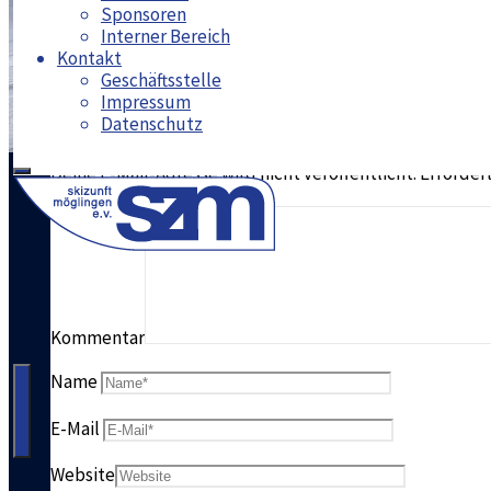
Moritz Bungert
Veranstaltungen
7. März 2022
15. Oktober 20
Sponsoren
Interner Bereich
Kontakt
Geschäftsstelle
Schreibe einen Komment
Impressum
Datenschutz
Deine E-Mail-Adresse wird nicht veröffentlicht.
Erforder
SZM
-
Skizunft
Kommentar
Möglinen
Name
e.V.
E-Mail
Website