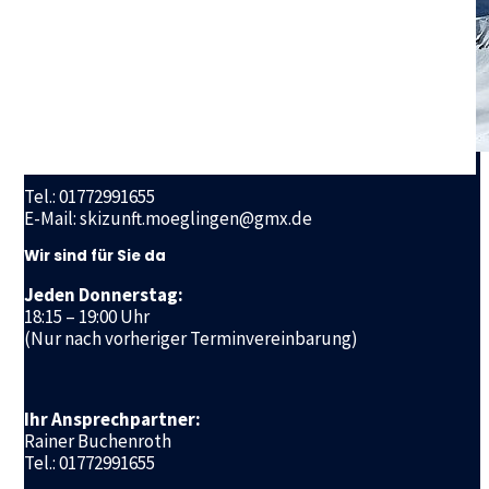
Geschäftsstelle
Skizunft Möglingen e.V.
Ludwigsburger Straße 72 a
71696 Möglingen
Tel.: 01772991655
E-Mail: skizunft.moeglingen@gmx.de
Wir sind für Sie da
Jeden Donnerstag:
18:15 – 19:00 Uhr
(Nur nach vorheriger Terminvereinbarung)
Ihr Ansprechpartner:
Rainer Buchenroth
Tel.: 01772991655