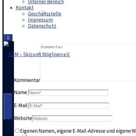
Interner Bereich
Kontakt
Schreibe einen Komment
Geschäftsstelle
Impressum
Datenschutz
Deine E-Mail-Adresse wird nicht veröffentlicht.
Erforder
SZM
-
Kommentar
Skizunft
Möglinen
Name
e.V.
E-Mail
Website
Eigenen Namen, eigene E-Mail-Adresse und eigene W