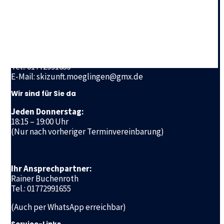
Geschäftsstelle
Skizunft Möglingen e.V.
Ludwigsburger Straße 72 a
71696 Möglingen
Tel.: 01772991655
E-Mail: skizunft.moeglingen@gmx.de
Wir sind für Sie da
Jeden Donnerstag:
18:15 – 19:00 Uhr
(Nur nach vorheriger Terminvereinbarung)
Ihr Ansprechpartner:
Rainer Buchenroth
Tel.: 01772991655
(Auch per WhatsApp erreichbar)