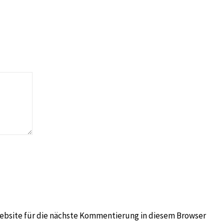
ar
liche Felder sind mit
*
markiert
ebsite für die nächste Kommentierung in diesem Browser