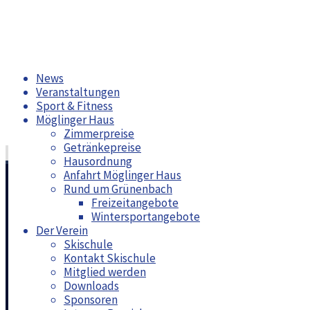
Zum
News
Inhalt
Veranstaltungen
springen
Sport & Fitness
Möglinger Haus
Zimmerpreise
Getränkepreise
Straßenfest
Hausordnung
Anfahrt Möglinger Haus
Straßenfest_3_2022
Rund um Grünenbach
Freizeitangebote
Vollständige
Wintersportangebote
Größe
Der Verein
Skischule
Kontakt Skischule
Moritz Bungert
2560 × 1920
Pixel
Straßenfest
Mitglied werden
Downloads
Vorheriges Bild
Sponsoren
Nächstes Bild