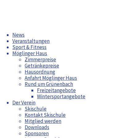
Zum
News
Inhalt
Veranstaltungen
springen
Sport & Fitness
Möglinger Haus
Zimmerpreise
Getränkepreise
Möglinger Plätzle
Hausordnung
Familienausfahrt 1 & 2
Anfahrt Möglinger Haus
Rund um Grünenbach
Aktuelles
Freizeitangebote
Wintersportangebote
Zwiebelkuchenessen
Radwoche in Grünenbach 2026
Der Verein
Bürgerfest Möglingen 2026
Skischule
Jahreshauptversammlung 2026
Kontakt Skischule
Arbeitswochenende April 2026
Mitglied werden
Maiwanderung
Downloads
Sponsoren