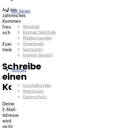
Auf ein
Der Verein
zahlreiches
Kommen
freut
Skischule
sich
Kontakt Skischule
Mitglied werden
Downloads
Euer
Sponsoren
Heiko
Interner Bereich
Schreibe
Kontakt
einen
Kommentar
Geschäftsstelle
Impressum
Datenschutz
Deine
E-Mail-
Adresse
wird
nicht