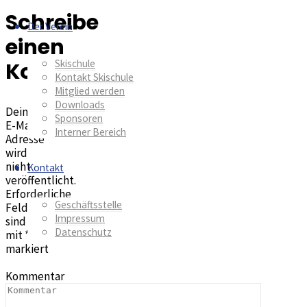
Schreibe
Der Verein
einen
Kommentar
Skischule
Kontakt Skischule
Mitglied werden
Downloads
Deine
Sponsoren
E-Mail-
Interner Bereich
Adresse
wird
nicht
Kontakt
veröffentlicht.
Erforderliche
Geschäftsstelle
Felder
Impressum
sind
Datenschutz
mit
*
markiert
Kommentar