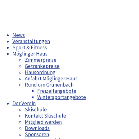
Zum
News
Inhalt
Veranstaltungen
springen
Sport & Fitness
Möglinger Haus
Zimmerpreise
Getränkepreise
Sommerplätzle in Möglingen
Hausordnung
Einladung zum Herbsttreff am 04. November 2023 ab 19:00
Anfahrt Möglinger Haus
Uhr (Einlass 18:30 Uhr)
Rund um Grünenbach
Freizeitangebote
Aktuelles
Wintersportangebote
Der Verein
Zwiebelkuchenessen
Radwoche in Grünenbach 2026
Skischule
Bürgerfest Möglingen 2026
Kontakt Skischule
Jahreshauptversammlung 2026
Mitglied werden
Arbeitswochenende April 2026
Downloads
Maiwanderung
Sponsoren