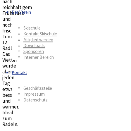
nach
reichhaltigem
Der Verein
Frühstück
und
noch
Skischule
frischen
Kontakt Skischule
Temperaturen
Mitglied werden
12
Downloads
Radler.
Sponsoren
Das
Interner Bereich
Wetter
wurde
aber
Kontakt
jeden
Tag
Geschäftsstelle
etwas
Impressum
besser
Datenschutz
und
wärmer.
Ideal
zum
Radeln.