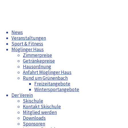
Zum
News
Inhalt
Veranstaltungen
springen
Sport & Fitness
Möglinger Haus
Zimmerpreise
Getränkepreise
Jubiläumsfeier: 50 Jahre Skizunft Möglingen
Hausordnung
Crowdfunding VR-Bank: Neue Skianzüge für die
Anfahrt Möglinger Haus
Skischule
Rund um Grünenbach
Freizeitangebote
Aktuelles
Wintersportangebote
Der Verein
Radwoche in Grünenbach 2026
Skischule
Bürgerfest Möglingen 2026
Kontakt Skischule
Jahreshauptversammlung 2026
Mitglied werden
Arbeitswochenende April 2026
Downloads
Maiwanderung
Sponsoren
Rückblick