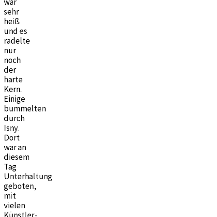
war
sehr
heiß
und es
radelte
nur
noch
der
harte
Kern.
Einige
bummelten
durch
Isny.
Dort
war an
diesem
Tag
Unterhaltung
geboten,
mit
vielen
Künstler-