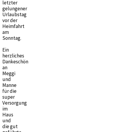
letzter
gelungener
Urlaubstag
vor der
Heimfahrt
am
Sonntag.
Ein
herzliches
Dankeschön
an
Meggi
und
Manne
für die
super
Versorgung
im
Haus
und
die gut