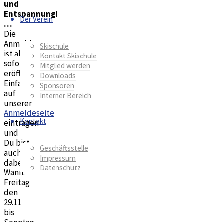
und
Entspannung!
Der Verein
…
Die
Anmeldungen
Skischule
ist ab
Kontakt Skischule
sofort
Mitglied werden
eröffnet!
Downloads
Einfach
Sponsoren
auf
Interner Bereich
unserer
Anmeldeseite
Kontakt
eintragen
und
Du bist
Geschäftsstelle
auch
Impressum
dabei!
Datenschutz
Wann:
Freitag
den
29.11
bis
Sonntag