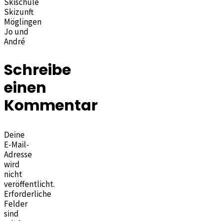
Skischule
Skizunft
Möglingen
Jo und
André
Schreibe
einen
Kommentar
Deine
E-Mail-
Adresse
wird
nicht
veröffentlicht.
Erforderliche
Felder
sind