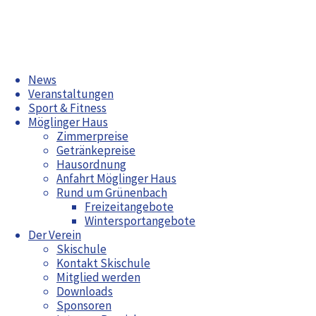
Zum
News
Inhalt
Veranstaltungen
springen
Sport & Fitness
Möglinger Haus
Zimmerpreise
Getränkepreise
Einladung Helferfest
Hausordnung
Skibörse 2024
Anfahrt Möglinger Haus
Rund um Grünenbach
Aktuelles
Freizeitangebote
Wintersportangebote
Radwoche in Grünenbach 2026
Der Verein
Bürgerfest Möglingen 2026
Skischule
Saison-
Jahreshauptversammlung 2026
Kontakt Skischule
Opening
Arbeitswochenende April 2026
Mitglied werden
Maiwanderung
Stubai
Downloads
Sponsoren