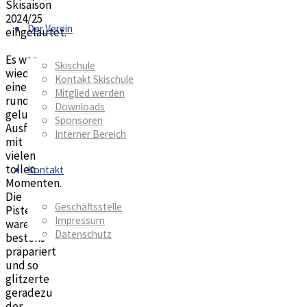
Skisaison
2024/25
Der Verein
eingeläutet.
Es war
Skischule
wieder
Kontakt Skischule
eine
Mitglied werden
rundum
Downloads
gelungene
Sponsoren
Ausfahrt
Interner Bereich
mit
vielen
tollen
Kontakt
Momenten.
Die
Geschäftsstelle
Pisten
Impressum
waren
Datenschutz
bestens
präpariert
und so
glitzerte
geradezu
der