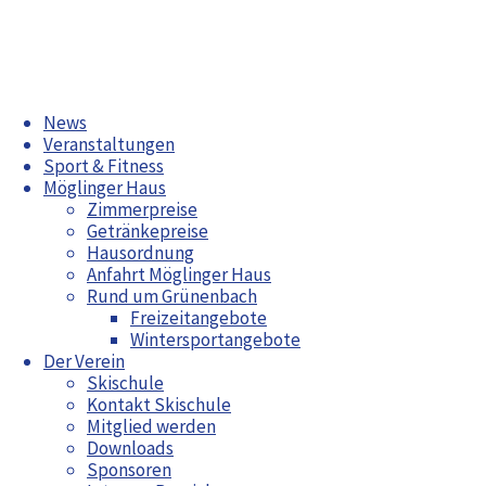
Zum
News
Inhalt
Veranstaltungen
springen
Sport & Fitness
Möglinger Haus
Zimmerpreise
Getränkepreise
Herbsttreff 2024
Hausordnung
SZM Nachwuchsteam – Coaching Wochenende
Anfahrt Möglinger Haus
Rund um Grünenbach
Aktuelles
Freizeitangebote
Wintersportangebote
Radwoche in Grünenbach 2026
Der Verein
Bürgerfest Möglingen 2026
Skischule
Saison-
Jahreshauptversammlung 2026
Kontakt Skischule
Opening
Arbeitswochenende April 2026
Mitglied werden
Maiwanderung
Stubai
Downloads
Sponsoren