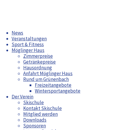
Zum
News
Inhalt
Veranstaltungen
springen
Sport & Fitness
Möglinger Haus
Zimmerpreise
Getränkepreise
Skibörse 2025
Hausordnung
Einladung zum Zwiebelkuchenessen
Anfahrt Möglinger Haus
Rund um Grünenbach
Aktuelles
Freizeitangebote
Wintersportangebote
Herbsttreff
Radwoche in Grünenbach 2026
Der Verein
Bürgerfest Möglingen 2026
Skischule
Jahreshauptversammlung 2026
Kontakt Skischule
Arbeitswochenende April 2026
Mitglied werden
Maiwanderung
Downloads
Sponsoren