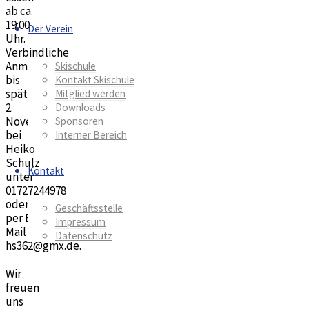
ab ca.
19:00
Der Verein
Uhr.
Verbindliche
Anmeldung
Skischule
bis
Kontakt Skischule
spätestens
Mitglied werden
2.
Downloads
November
Sponsoren
bei
Interner Bereich
Heiko
Schulz
Kontakt
unter
01727244978
oder
Geschäftsstelle
per E-
Impressum
Mail an
Datenschutz
hs362@gmx.de.
Wir
freuen
uns