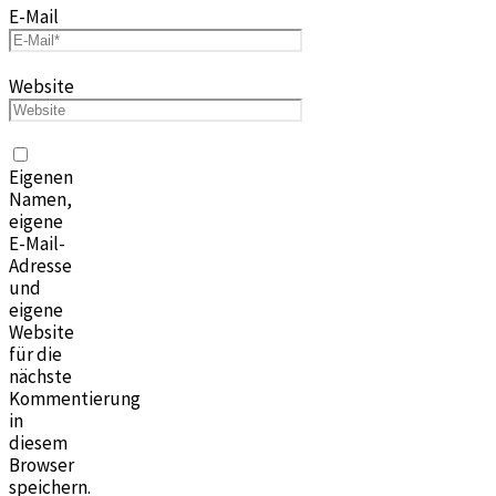
E-Mail
Website
Eigenen
Namen,
eigene
E-Mail-
Adresse
und
eigene
Website
für die
nächste
Kommentierung
in
diesem
Browser
speichern.