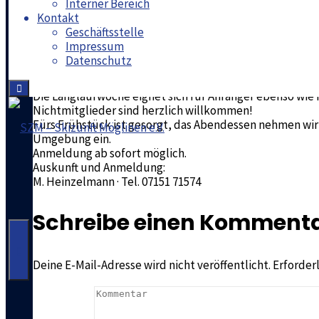
Interner Bereich
Kontakt
Geschäftsstelle
Unser traditionelles Langlaufangebot führt uns auch 20
Impressum
Unterkunft und Ausgangspunkt ist wie gewohnt unser M
Datenschutz
Je nach Schneelage nutzen wir die bestens präparierten
Für Anleitung und Betreuung sorgen Meggi und Manne
Die Langlaufwoche eignet sich für Anfänger ebenso wie 
Nichtmitglieder sind herzlich willkommen!
Fürs Frühstück ist gesorgt, das Abendessen nehmen wi
Umgebung ein.
Anmeldung ab sofort möglich.
SZM
Auskunft und Anmeldung:
-
M. Heinzelmann · Tel. 07151 71574
Skizunft
Schreibe einen Komment
Möglinen
e.V.
Deine E-Mail-Adresse wird nicht veröffentlicht.
Erforder