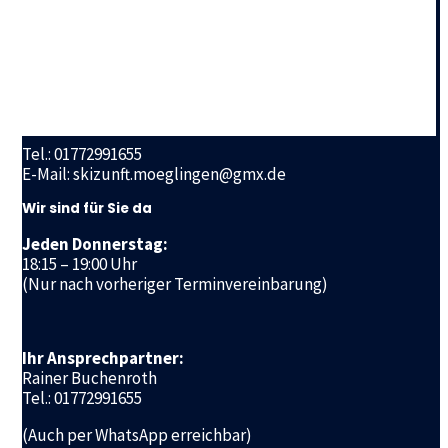
Geschäftsstelle
Skizunft Möglingen e.V.
Ludwigsburger Straße 72 a
71696 Möglingen
Tel.: 01772991655
E-Mail: skizunft.moeglingen@gmx.de
Wir sind für Sie da
Jeden Donnerstag:
18:15 – 19:00 Uhr
(Nur nach vorheriger Terminvereinbarung)
Ihr Ansprechpartner:
Rainer Buchenroth
Tel.: 01772991655
(Auch per WhatsApp erreichbar)