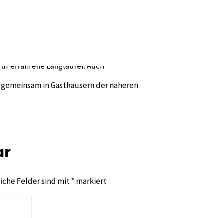
26 wieder ins wunderschöne Allgäu.
öglinger Haus in Grünenbach.
 Loipen in Isny, Oberstaufen und Sulzberg.
 Heinzelmann.
für erfahrene Langläufer. Auch
r gemeinsam in Gasthäusern der näheren
ar
liche Felder sind mit
*
markiert