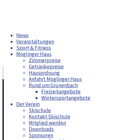
Zum
News
Inhalt
Veranstaltungen
springen
Sport & Fitness
Möglinger Haus
Zimmerpreise
Getränkepreise
Snow Weekend Challenge 2026
Hausordnung
Tagesskiausfahrt Samnaun/Ischgl
Anfahrt Möglinger Haus
Rund um Grünenbach
Freizeitangebote
Langlaufwoche im Allgäu – 8. bis 13
Wintersportangebote
Der Verein
Skischule
Kontakt Skischule
Mitglied werden
Downloads
Moritz Bungert
Veranstaltungen
15. Dezember 2025
22
Sponsoren