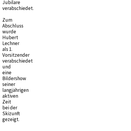
Jubilare
verabschiedet.
Zum
Abschluss
wurde
Hubert
Lechner
als 1.
Vorsitzender
verabschiedet
und
eine
Bildershow
seiner
langjährigen
aktiven
Zeit
bei der
Skizunft
gezeigt.