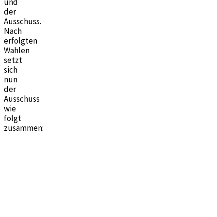
und
der
Ausschuss.
Nach
erfolgten
Wahlen
setzt
sich
nun
der
Ausschuss
wie
folgt
zusammen:
1
.
A
V
n
o
d
r
r
s
é
i
L