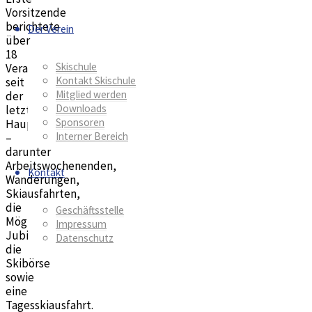
Vorsitzende
berichtete
Der Verein
über
18
Skischule
Veranstaltungen
Kontakt Skischule
seit
Mitglied werden
der
Downloads
letzten
Sponsoren
Hauptversammlung
Interner Bereich
–
darunter
Arbeitswochenenden,
Kontakt
Wanderungen,
Skiausfahrten,
die
Geschäftsstelle
Möglinger
Impressum
Jubiläumsfeier,
Datenschutz
die
Skibörse
sowie
eine
Tagesskiausfahrt.