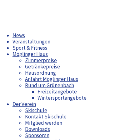
Zum
News
Inhalt
Veranstaltungen
springen
Sport & Fitness
Möglinger Haus
Zimmerpreise
Getränkepreise
Arbeitswochenende April 2026
Hausordnung
Bürgerfest Möglingen 2026
Anfahrt Möglinger Haus
Rund um Grünenbach
Aktuelles
Freizeitangebote
Wintersportangebote
Radwoche in Grünenbach 2026
Der Verein
Jahreshauptversammlung
Bürgerfest Möglingen 2026
Skischule
2026
Jahreshauptversammlung 2026
Kontakt Skischule
Arbeitswochenende April 2026
Mitglied werden
Maiwanderung
Downloads
Sponsoren