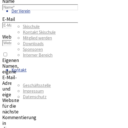
Name
Der Verein
E-Mail
Skischule
Kontakt Skischule
Website
Mitglied werden
Downloads
Sponsoren
Interner Bereich
Eigenen
Namen,
Kontakt
eigene
E-Mail-
Adresse
Geschäftsstelle
und
Impressum
eigene
Datenschutz
Website
für die
nächste
Kommentierung
in