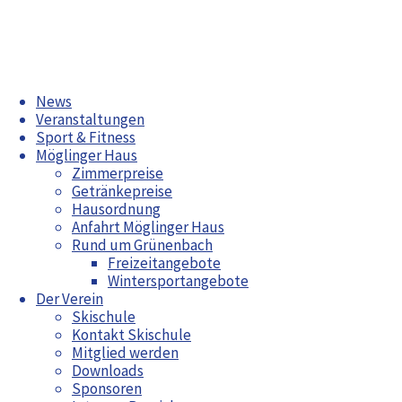
Zum
News
Inhalt
Veranstaltungen
springen
Sport & Fitness
Möglinger Haus
Zimmerpreise
Getränkepreise
Jahreshauptversammlung 2026
Hausordnung
Radwoche in Grünenbach 2026
Anfahrt Möglinger Haus
Rund um Grünenbach
Aktuelles
Freizeitangebote
Wintersportangebote
Radwoche in Grünenbach 2026
Der Verein
Bürgerfest Möglingen 2026
Skischule
Bürgerfest
Jahreshauptversammlung 2026
Kontakt Skischule
Möglingen
Arbeitswochenende April 2026
Mitglied werden
Maiwanderung
2026
Downloads
Sponsoren