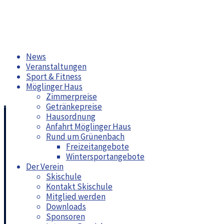
Zum
News
Inhalt
Veranstaltungen
springen
Sport & Fitness
Möglinger Haus
Zimmerpreise
Getränkepreise
Hausordnung
Arbeitswochenende Frühjahr 2020
Anfahrt Möglinger Haus
Rund um Grünenbach
Freizeitangebote
Moritz Bungert
Uncategorized
15. März 2020
14. Juni 2020
Schreibe 
Wintersportangebote
Das Arbeitswochenende muss leider abgesagt werden
Der Verein
Skischule
"Arbeitswochenende
Read more
Kontakt Skischule
Frühjahr
Mitglied werden
Jahreshauptversammlung 2020
2020"
Downloads
Sponsoren