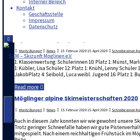
Interner Bereich
Moritz Bungert
Uncategorized
8. März 2020
14. Juni 2020
Schreibe e
Kontakt
Geschäftsstelle
Die Jahreshauptversammlung wird abgesagt!
Impressum
Datenschutz
"Jahreshauptversammlung
Read more
2020"
Ergebnisse Möglinger alpine Skimeistersc
Moritz Bungert
News
23. Februar 2020
15. April 2020
Schreibe einen 
1. Klassenwertung: Schülerinnen 10: Platz 1: Münst, Marl
1: Kübler, Lisa Schüler 12: Platz 1: Knühl, Lenny Schüler 
JakobPlatz 4: Seibold, Luca weibl. Jugend 16: Platz 1: 
SZM
-
"Ergebnisse
Read more
Skizunft
Möglinger
Möglinger alpine Skimeisterschaften 2020
Möglinen
alpine
Skimeisterschaften
e.V.
Moritz Bungert
News
15. Februar 2020
15. April 2020
Schreibe einen 
2020"
Auch in diesem Jahr konnten wir wie gewohnt unsere S
Trotz geringer Schneefälle haben wir gute Pistenverhä
mitgespielt. Nach einem reichhaltigen Frühstück im Mö
Piste, …