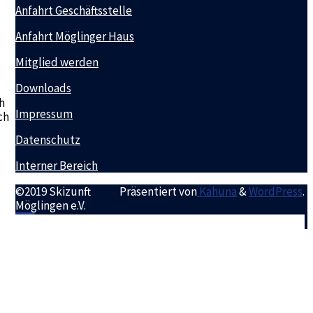
Anfahrt Geschäftsstelle
Anfahrt Möglinger Haus
Mitglied werden
Downloads
h
Impressum
ch
Datenschutz
Interner Bereich
©2019 Skizunft
Präsentiert von
Kahuna
&
WordPress
.
Möglingen e.V.