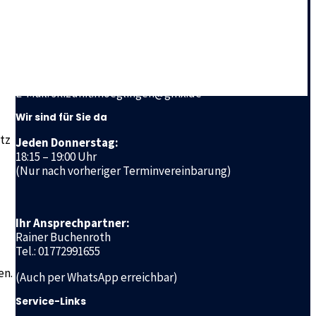
Skizunft Möglingen e.V.
Ludwigsburger Straße 72 a
71696 Möglingen
Tel.: 01772991655
E-Mail: skizunft.moeglingen@gmx.de
Wir sind für Sie da
atz
Jeden Donnerstag:
18:15 – 19:00 Uhr
(Nur nach vorheriger Terminvereinbarung)
Ihr Ansprechpartner:
Rainer Buchenroth
Tel.: 01772991655
en.
(Auch per WhatsApp erreichbar)
Service-Links