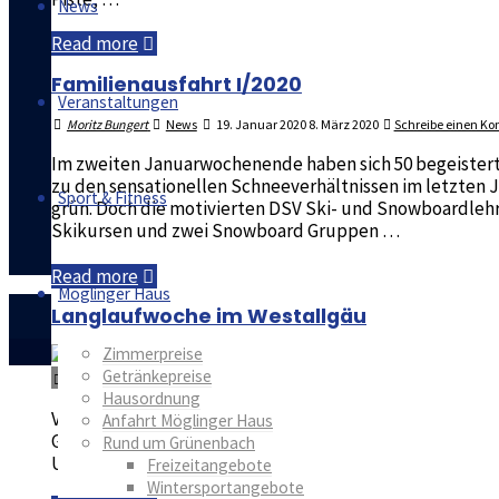
News
"Möglinger
Read more
alpine
Familienausfahrt I/2020
Skimeisterschaften
Veranstaltungen
2020"
Moritz Bungert
News
19. Januar 2020
8. März 2020
Schreibe einen K
Im zweiten Januarwochenende haben sich 50 begeisterte
zu den sensationellen Schneeverhältnissen im letzten J
Sport & Fitness
grün. Doch die motivierten DSV Ski- und Snowboardlehre
Skikursen und zwei Snowboard Gruppen …
"Familienausfahrt
Read more
Möglinger Haus
I/2020"
Langlaufwoche im Westallgäu
Zimmerpreise
Getränkepreise
Moritz Bungert
Veranstaltungen
13. Januar 2020
15. März 2020
Schre
Hausordnung
Vom 16. bis 21. Februar 2020 findet die 14. Langlaufwoch
Anfahrt Möglinger Haus
Grünenbach. Wie immer wird für das Frühstück bestens
Rund um Grünenbach
Umgebung aufgesucht. Anleitungen für den Langlauf gib
Freizeitangebote
Wintersportangebote