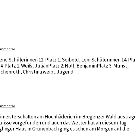
inen Kommentar
haften 2020
Kommentar
ene Schülerinnen 12: Platz 1: Seibold, Leni Schülerinnen 14: Pl
14: Platz 1: Weiß, JulianPlatz 2: Noll, BenjaminPlatz 3: Münst,
Buchenroth, Christina weibl. Jugend …
Kommentar
kimeisterschaften am Hochhäderich im Bregenzer Wald austrag
ltnisse vorgefunden und auch das Wetter hat an diesem Tag
glinger Haus in Grünenbach ging es schon am Morgen auf die