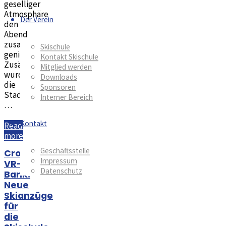
geselliger
Atmosphäre
Der Verein
den
Abend
zusammen
Skischule
genießen.
Kontakt Skischule
Zusätzlich
Mitglied werden
wurden
Downloads
die
Sponsoren
Stadtradeln
Interner Bereich
…
Kontakt
Read
"Helferfest
more
2024"
Geschäftsstelle
Crowdfunding
Impressum
VR-
Datenschutz
Bank:
Neue
Skianzüge
für
die