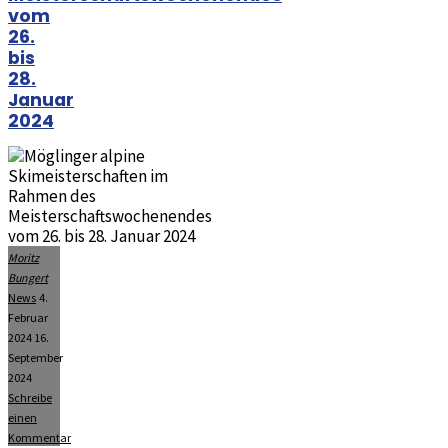
vom
26.
bis
28.
Januar
2024
Moritz
Bungert
News
4.
Februar
2024
16.
September
2024
Schreibe
einen
Kommentar