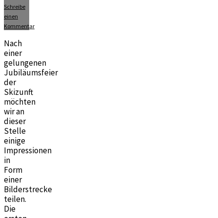
Schreibe
einen
Kommentar
Nach
einer
gelungenen
Jubiläumsfeier
der
Skizunft
möchten
wir an
dieser
Stelle
einige
Impressionen
in
Form
einer
Bilderstrecke
teilen.
Die