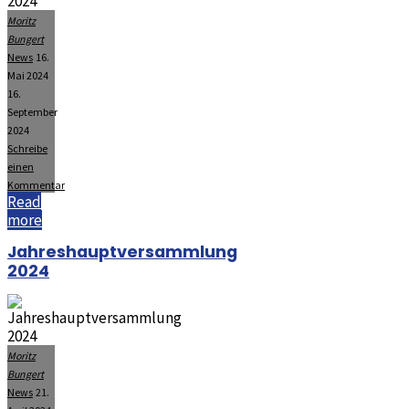
Moritz
Bungert
News
16.
Mai 2024
16.
September
2024
Schreibe
einen
Kommentar
Read
"Maiwanderung
more
2024"
Jahreshauptversammlung
2024
Moritz
Bungert
News
21.