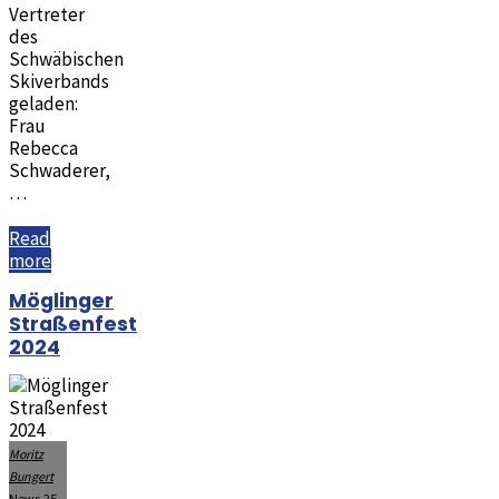
Vertreter
des
Schwäbischen
Skiverbands
geladen:
Frau
Rebecca
Schwaderer,
…
Read
"Jubiläumsfeier:
more
50
Möglinger
Jahre
Straßenfest
Skizunft
2024
Möglingen"
Moritz
Bungert
News
25.