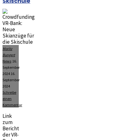
Skischule
Moritz
Bungert
News
16.
September
2024
16.
September
2024
Schreibe
einen
Kommentar
Link
zum
Bericht
der VR-