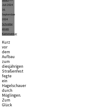
Juli 2024
16.
September
2024
Schreibe
einen
Kommentar
Kurz
vor
dem
Aufbau
zum
diesjährigen
Straßenfest
fegte
ein
Hagelschauer
durch
Möglingen.
Zum
Glück