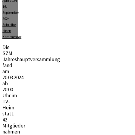
April 2024
16.
September
2024
Schreibe
einen
Kommentar
Die
SZM
Jahreshauptversammlung
fand
am
20.03.2024
ab
20:00
Uhr im
TV-
Heim
statt.
42
Mitglieder
nahmen