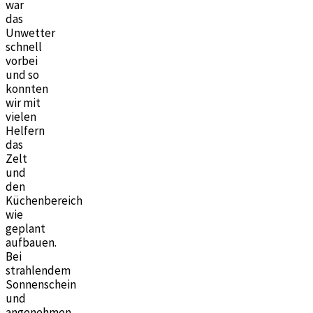
war
das
Unwetter
schnell
vorbei
und so
konnten
wir mit
vielen
Helfern
das
Zelt
und
den
Küchenbereich
wie
geplant
aufbauen.
Bei
strahlendem
Sonnenschein
und
angenehmen