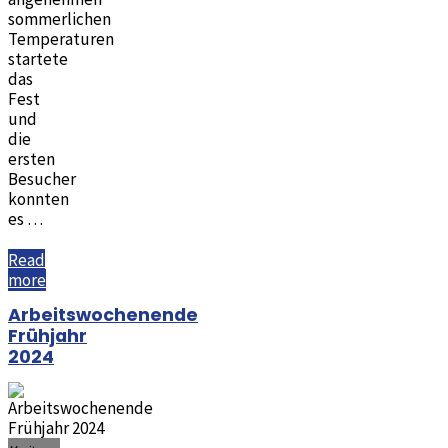
sommerlichen
Temperaturen
startete
das
Fest
und
die
ersten
Besucher
konnten
es …
Read
"Möglinger
more
Straßenfest
Arbeitswochenende
2024"
Frühjahr
2024