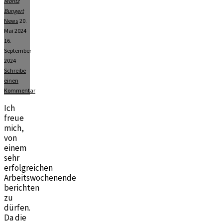
Moritz
Bungert
News
20.
Mai 2024
16.
September
2024
Schreibe
einen
Kommentar
Ich
freue
mich,
von
einem
sehr
erfolgreichen
Arbeitswochenende
berichten
zu
dürfen.
Da die