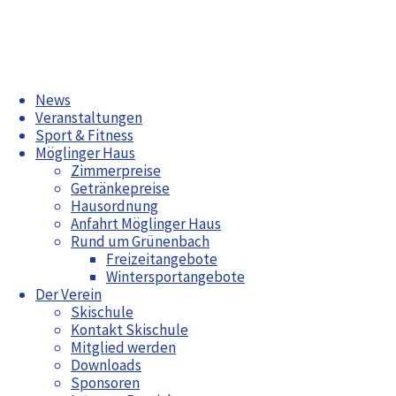
Zum
News
Inhalt
Veranstaltungen
springen
Sport & Fitness
Möglinger Haus
Zimmerpreise
Getränkepreise
Hausordnung
Kategorie:
Aktuelles
Anfahrt Möglinger Haus
News
Rund um Grünenbach
Radwoche in Grünenbach 2026
Freizeitangebote
Helferfest
Bürgerfest Möglingen 2026
Wintersportangebote
Jahreshauptversammlung 2026
2024
Der Verein
Arbeitswochenende April 2026
Skischule
Maiwanderung
Kontakt Skischule
Mitglied werden
Downloads
Geschäftsstelle
Moritz
Sponsoren
Bungert