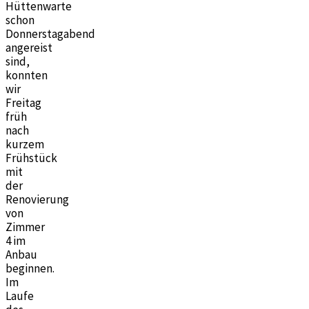
Hüttenwarte
schon
Donnerstagabend
angereist
sind,
konnten
wir
Freitag
früh
nach
kurzem
Frühstück
mit
der
Renovierung
von
Zimmer
4 im
Anbau
beginnen.
Im
Laufe