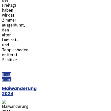
des
Freitags
haben
wir das
Zimmer
ausgeräumt,
den
alten
Laminat-
und
Teppichboden
entfernt,
Schlitze
…
Read
"Arbeitswochenende
more
Frühjahr
Maiwanderung
2024"
2024