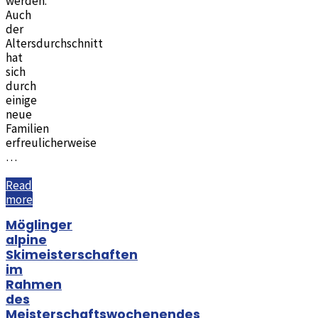
werden.
Auch
der
Altersdurchschnitt
hat
sich
durch
einige
neue
Familien
erfreulicherweise
…
Read
"Jahreshauptversammlung
more
2024"
Möglinger
alpine
Skimeisterschaften
im
Rahmen
des
Meisterschaftswochenendes